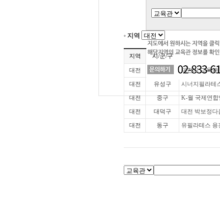
지역
지역
시/군/구
대전
대전시 교육관
대전
유성구
시너지필라테
대전
중구
K-월 국제연
대전
대덕구
대전 박보정
대전
동구
유필라테스 용