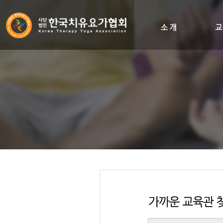
인사말
비전&히스토리
조직도
오시는길