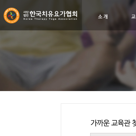
인사말
비전&히스토리
조직도
오시는길