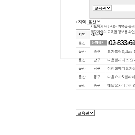
지역
지역
시/군/구
울산
울산시 교육관 현
울산
중구
요가드림&pilat
울산
남구
다옴필라테스.요
울산
남구
정정희메디요가&
울산
동구
다옴요가&필라테
울산
중구
해달요가테라피연