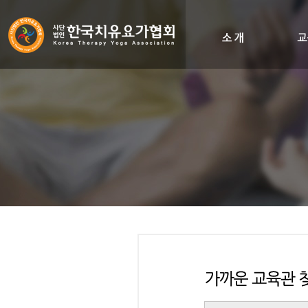
인사말
비전&히스토리
조직도
오시는길