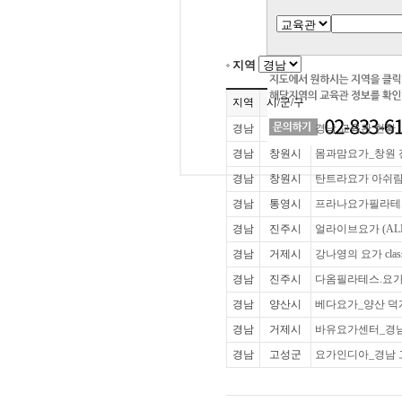
지역
지역
시/군/구
경남
경남 교육관 현황
경남
창원시
몸과맘요가_창원
경남
창원시
탄트라요가 아쉬람
경남
통영시
프라나요가필라테
경남
진주시
얼라이브요가 (AL
경남
거제시
강나영의 요가 cla
경남
진주시
다옴필라테스.요가
경남
양산시
베다요가_양산 
경남
거제시
바유요가센터_경
경남
고성군
요가인디아_경남