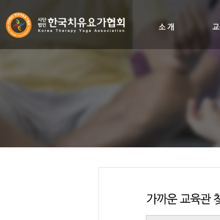
인사말
비전&히스토리
조직도
오시는길