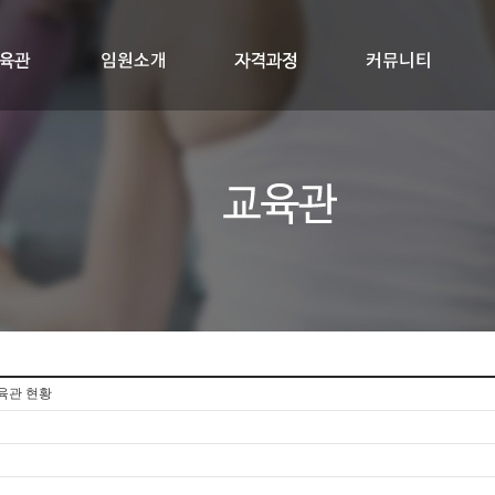
교육관
임원소개
자격과정
RYTK300+멤버십
싱잉볼지도사
공지사항
질문과답변
자료실
육관 현황