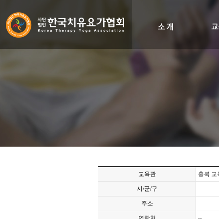
인사말
비전&히스토리
조직도
오시는길
교육관
충북 교
시/군/구
주소
연락처
--