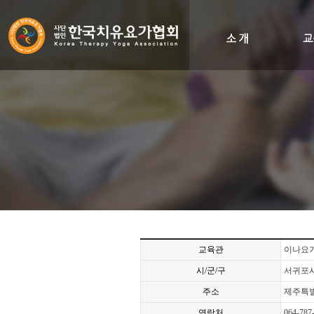
인사말
비전&히스토리
조직도
오시는길
교육관
이나요
시/군/구
서귀포
주소
제주특별
연락처
064-787