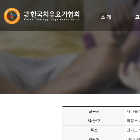
인사말
비전&히스토리
조직도
오시는길
교육관
사라플라
시/군/구
의정부
주소
경기도 
연락처
010-956