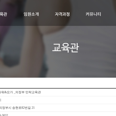
교육관
임원소개
자격과정
RYTK300+멤버십
싱잉볼지도사
공지사항
질문과답변
자료실
워&요가 _의정부 민락교육관
시
의정부시 송현로82번길 21
0-3032