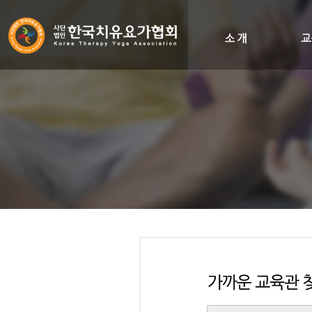
인사말
비전&히스토리
조직도
오시는길