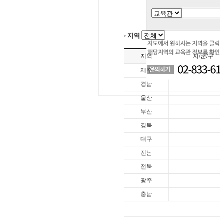
지역
지역
시/군/구
제주
경남
울산
부산
경북
대구
전남
전북
광주
충남