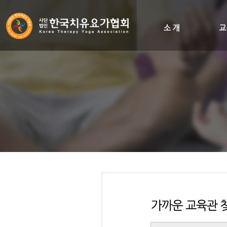
인사말
비전&히스토리
조직도
오시는길