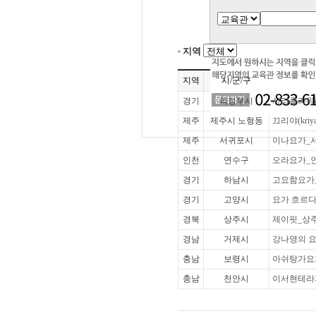
지역
지역
시/군/구
경기
의정부시
사라플라워
제주
제주시 노형동
끄리야(kri
제주
서귀포시
이나요가_
인천
연수구
오라요가_
경기
하남시
고요함요가
경기
고양시
요가 흐르다
경북
상주시
제이핏_상
경남
거제시
강나영의 요가
충남
보령시
아쉬탕가요
충남
천안시
이서현테라