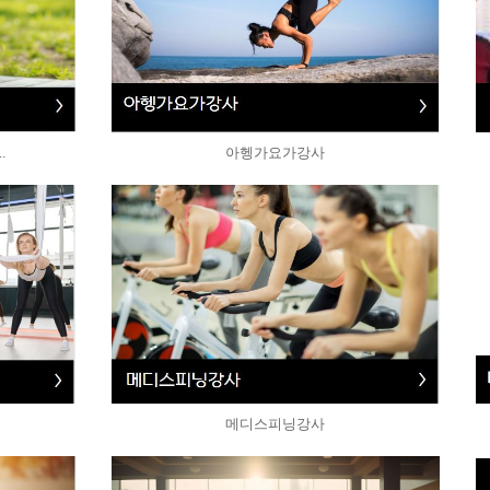
.
아헹가요가강사
메디스피닝강사