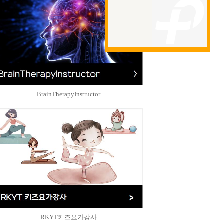
BrainTherapyInstructor
RKYT키즈요가강사