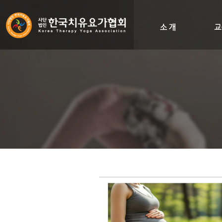
인사말
비전&히스토리
조직도
오시는길