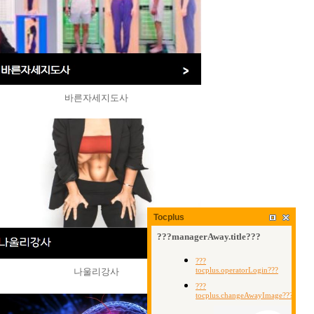
바른자세지도사
Tocplus
나울리강사