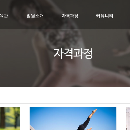
교육관
임원소개
자격과정
RYTK300+멤버십
싱잉볼지도사
공지사항
질문과답변
자료실