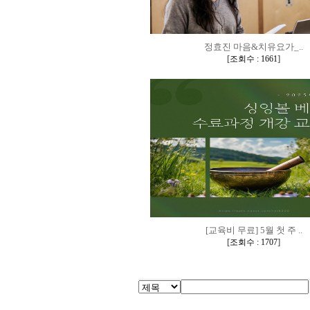
정효진 마음&치유요가_..
[
]
조회수 : 1661
[교육비 무료] 5월 첫 주 ..
[
]
조회수 : 1707