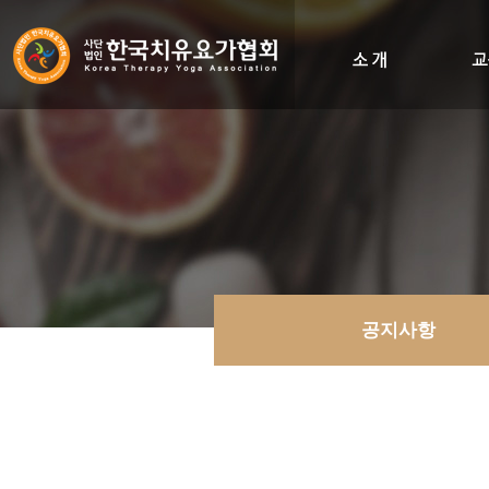
인사말
비전&히스토리
조직도
오시는길
공지사항