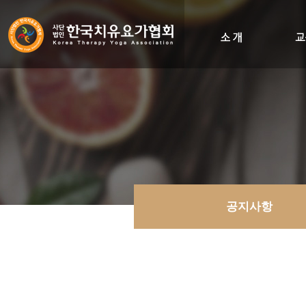
인사말
비전&히스토리
조직도
오시는길
공지사항