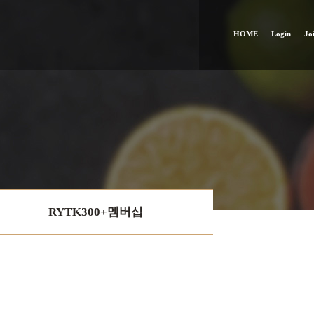
HOME
Login
Jo
RYTK300+멤버십