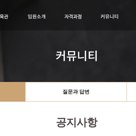
교육관
임원소개
자격과정
RYTK300+멤버십
싱잉볼지도사
공지사항
질문과답변
자료실
질문과 답변
공지사항