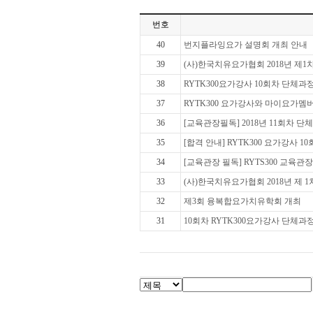
번호
40
번지플라잉요가 설명회 개최 안내
39
(사)한국치유요가협회 2018년 제
38
RYTK300요가강사 10회차 단체과
37
RYTK300 요가강사와 마이요가멤
36
[교육관장필독] 2018년 11회차 
35
[합격 안내] RYTK300 요가강사 10회
34
[교육관장 필독] RYTS300 교육관장연수
33
(사)한국치유요가협회 2018년 제 
32
제3회 융복합요가치유학회 개최
31
10회차 RYTK300요가강사 단체과