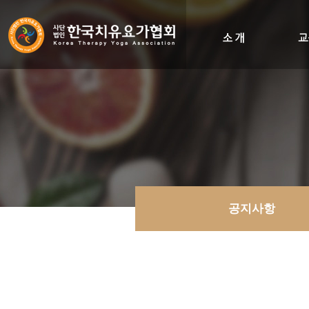
인사말
비전&히스토리
조직도
오시는길
공지사항