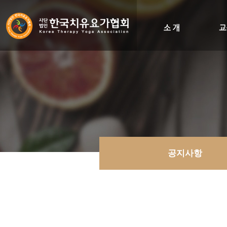
인사말
비전&히스토리
조직도
오시는길
공지사항