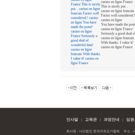
casino en ligne France
France This is nicely
This is nicely put. .
put. . casino en ligne
casino en ligne francais
francais Factor well
Factor well considered.
considered.! casino
casino en ligne
en ligne You have
You have made the poin
made the point!
casino en ligne France
casino en ligne
Seriously a good deal o
France Seriously a
casino en ligne francais
good deal of
With thanks. I value it!
wonderful data!
casino en ligne France
casino en ligne
francais With thanks.
I value it! casino en
ligne France
인사말
교육관
과정안내
임원
회사명 : 사단법인 한국치유요가협회
주소 :