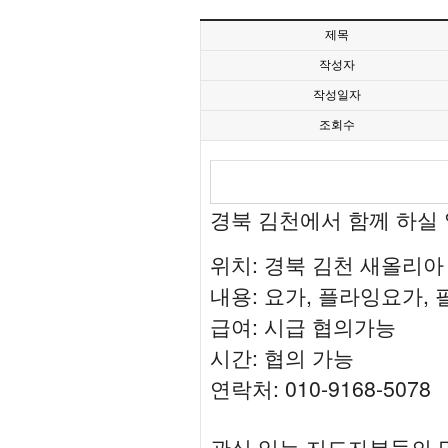
제목
작성자
작성일자
조회수
경북 김천에서 함께 하실
위치: 경북 김천 새올리
내용: 요가, 플라잉요가,
급여: 시급 협의가능
시간: 협의 가능
연락처: 010-9168-5078
관심 있는 지도자분들의 