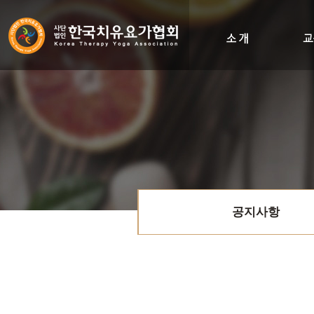
인사말
비전&히스토리
조직도
오시는길
공지사항