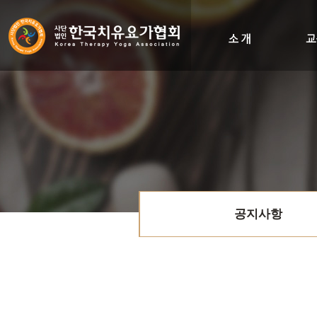
인사말
비전&히스토리
조직도
오시는길
공지사항