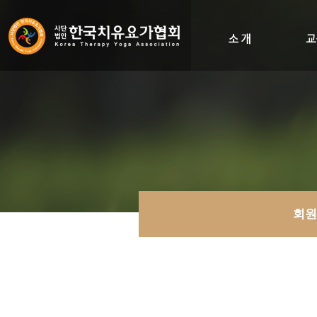
인사말
비전&히스토리
조직도
오시는길
회